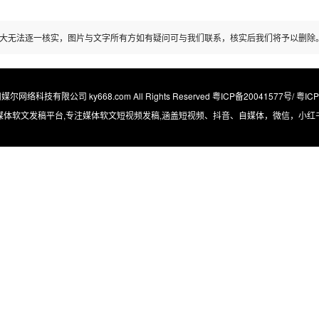
大无法逐一核实，图片与文字所有方如有疑问可与我们联系，核实后我们将予以删除
广州媒尔网络科技有限公司 ky668.com All Rights Reserved
粤ICP备20041577号/ 粤IC
媒体软文发稿平台,专注媒体软文短视频发稿,涵盖短视频、抖音、自媒体，微信，小红