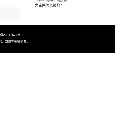
大吉网怎么投稿？
。
P备20041577号-2
书，网媒等渠道资源。