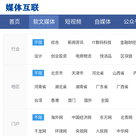
首页
软文媒体
短视频
自媒体
公众
不限
综合
新闻资讯
IT数码科技
金融财经
行业
设计
创业投资
电商物流
快消品
区块链
不限
北京市
天津市
河北省
山西省
地区
河南省
湖北省
湖南省
广东省
广西省
台湾
香港
澳门
国外
全国
不限
海外网
中国经济网
东方网
北青网
门户
千龙网
环球网
央视网
人民网
中华网