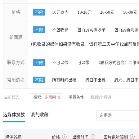
价格
不限
10元以内
10-20元
20-50元
50-80元
不限
不包收录
包百度网页收录
包百度新闻源
新闻源
（包收录的媒体如果没有收录，请在第二天中午12点前反
联系方式
不限
不可以带
可以带
（联系方式包含：二维
常用选项
不限
所有时间出稿
周日不出稿
周六、周日不
当前筛选：
搜索：
东南网 X
重置条件
找到5个资源
选媒体投放
我的收藏
媒体名称
价格
出稿时间
图片数量限制