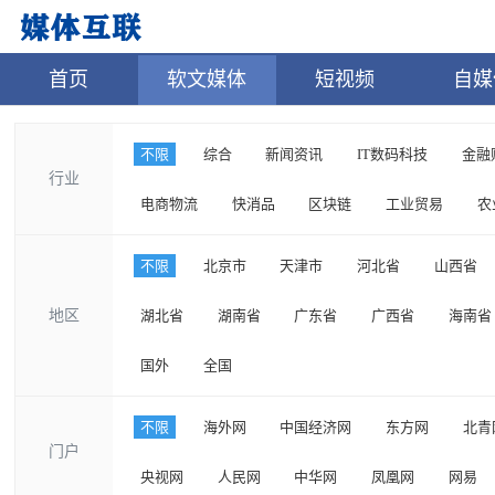
首页
软文媒体
短视频
自媒
不限
综合
新闻资讯
IT数码科技
金融
行业
电商物流
快消品
区块链
工业贸易
农
不限
北京市
天津市
河北省
山西省
地区
湖北省
湖南省
广东省
广西省
海南省
国外
全国
不限
海外网
中国经济网
东方网
北青
门户
央视网
人民网
中华网
凤凰网
网易