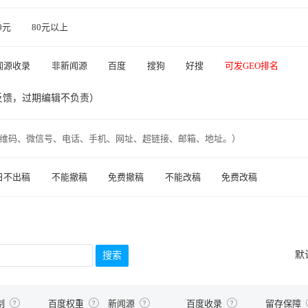
80元
80元以上
闻源收录
非新闻源
百度
搜狗
好搜
可发GEO排名
反馈，过期编辑不负责）
维码、微信号、电话、手机、网址、超链接、邮箱、地址。）
日不出稿
不能撤稿
免费撤稿
不能改稿
免费改稿
默
制
百度权重
新闻源
百度收录
留存保障