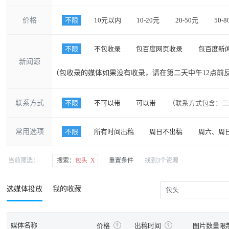
价格
不限
10元以内
10-20元
20-50元
50-
不限
不包收录
包百度网页收录
包百度新
新闻源
（包收录的媒体如果没有收录，请在第二天中午12点前
联系方式
不限
不可以带
可以带
（联系方式包含：二
常用选项
不限
所有时间出稿
周日不出稿
周六、周
当前筛选：
搜索：
包头 X
重置条件
找到3个资源
选媒体投放
我的收藏
媒体名称
价格
出稿时间
图片数量限