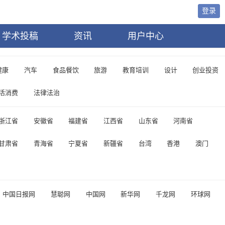
登录
学术投稿
资讯
用户中心
健康
汽车
食品餐饮
旅游
教育培训
设计
创业投资
活消费
法律法治
浙江省
安徽省
福建省
江西省
山东省
河南省
甘肃省
青海省
宁夏省
新疆省
台湾
香港
澳门
中国日报网
慧聪网
中国网
新华网
千龙网
环球网