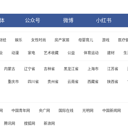
体
公众号
微博
小红书
财经
娱乐
女性时尚
房产家居
母婴育儿
游戏
医疗
业
动漫
家电
艺术收藏
公益
体育运动
建材
生
内蒙古
辽宁省
吉林省
黑龙江省
上海市
江苏省
重庆市
四川省
贵州省
云南省
西藏省
陕西省
网
中国青年网
央广网
国际在线
光明网
中国新闻网
腾讯网
搜狐网
新浪网