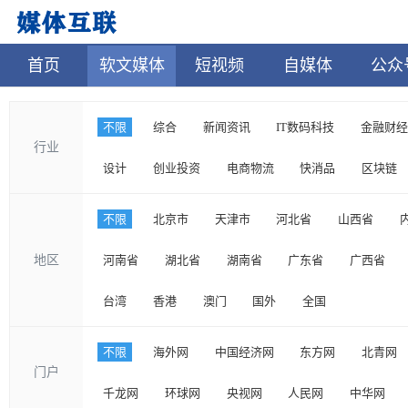
首页
软文媒体
短视频
自媒体
公众
不限
综合
新闻资讯
IT数码科技
金融财经
行业
设计
创业投资
电商物流
快消品
区块链
不限
北京市
天津市
河北省
山西省
地区
河南省
湖北省
湖南省
广东省
广西省
台湾
香港
澳门
国外
全国
不限
海外网
中国经济网
东方网
北青网
门户
千龙网
环球网
央视网
人民网
中华网