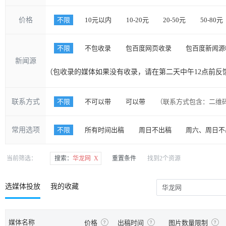
价格
不限
10元以内
10-20元
20-50元
50-80元
不限
不包收录
包百度网页收录
包百度新闻源
新闻源
（包收录的媒体如果没有收录，请在第二天中午12点前反
联系方式
不限
不可以带
可以带
（联系方式包含：二维
常用选项
不限
所有时间出稿
周日不出稿
周六、周日不
当前筛选：
搜索：
华龙网 X
重置条件
找到2个资源
选媒体投放
我的收藏
媒体名称
价格
出稿时间
图片数量限制