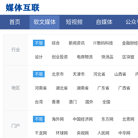
首页
软文媒体
短视频
自媒体
公众
不限
综合
新闻资讯
IT数码科技
金融财经
行业
设计
创业投资
电商物流
快消品
区块链
不限
北京市
天津市
河北省
山西省
地区
河南省
湖北省
湖南省
广东省
广西省
台湾
香港
澳门
国外
全国
不限
海外网
中国经济网
东方网
北青网
门户
千龙网
环球网
央视网
人民网
中华网