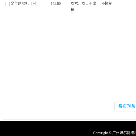
金羊网随机
[例]
145.00
周六、周日不出
不限制
稿
每页70条
Copyright © 广州媒尔网络科技