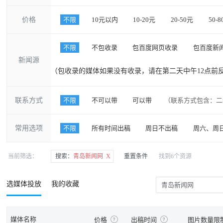
价格
不限
10元以内
10-20元
20-50元
50-
不限
不包收录
包百度网页收录
包百度新
新闻源
（包收录的媒体如果没有收录，请在第二天中午12点前
联系方式
不限
不可以带
可以带
（联系方式包含：二
常用选项
不限
所有时间出稿
周日不出稿
周六、周
当前筛选：
搜索：
青岛新闻网 X
重置条件
找到6个资源
选媒体投放
我的收藏
媒体名称
价格
出稿时间
图片数量限