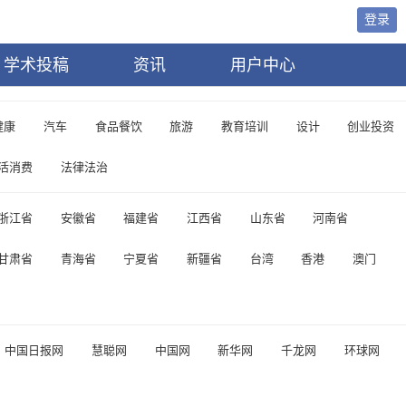
登录
学术投稿
资讯
用户中心
健康
汽车
食品餐饮
旅游
教育培训
设计
创业投资
活消费
法律法治
浙江省
安徽省
福建省
江西省
山东省
河南省
甘肃省
青海省
宁夏省
新疆省
台湾
香港
澳门
中国日报网
慧聪网
中国网
新华网
千龙网
环球网