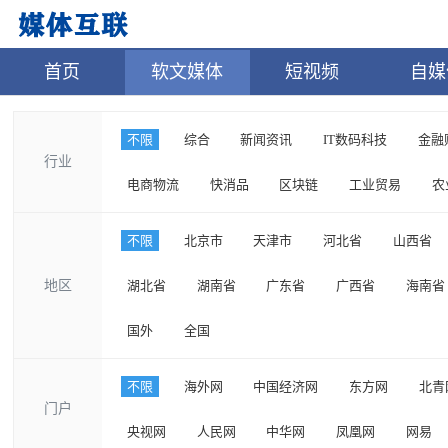
首页
软文媒体
短视频
自媒
不限
综合
新闻资讯
IT数码科技
金融
行业
电商物流
快消品
区块链
工业贸易
农
不限
北京市
天津市
河北省
山西省
地区
湖北省
湖南省
广东省
广西省
海南省
国外
全国
不限
海外网
中国经济网
东方网
北青
门户
央视网
人民网
中华网
凤凰网
网易