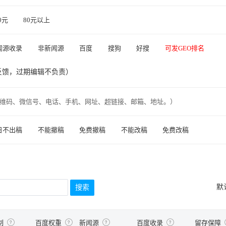
80元
80元以上
闻源收录
非新闻源
百度
搜狗
好搜
可发GEO排名
反馈，过期编辑不负责）
维码、微信号、电话、手机、网址、超链接、邮箱、地址。）
日不出稿
不能撤稿
免费撤稿
不能改稿
免费改稿
默
制
百度权重
新闻源
百度收录
留存保障