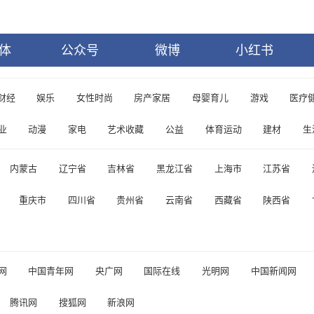
体
公众号
微博
小红书
财经
娱乐
女性时尚
房产家居
母婴育儿
游戏
医疗
业
动漫
家电
艺术收藏
公益
体育运动
建材
生
内蒙古
辽宁省
吉林省
黑龙江省
上海市
江苏省
重庆市
四川省
贵州省
云南省
西藏省
陕西省
网
中国青年网
央广网
国际在线
光明网
中国新闻网
腾讯网
搜狐网
新浪网