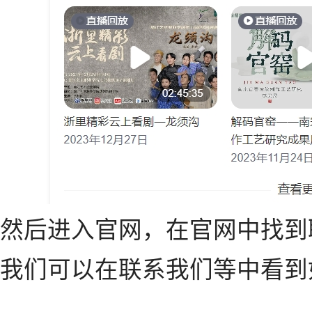
然后进入官网，在官网中找到
我们可以在联系我们等中看到