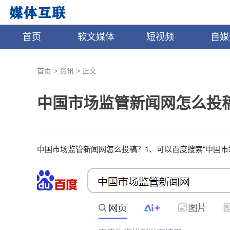
首页
软文媒体
短视频
自媒
>
>
首页
资讯
正文
中国市场监管新闻网怎么投
中国市场监管新闻网怎么投稿？1、可以百度搜索“中国市