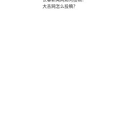
大吉网怎么投稿？