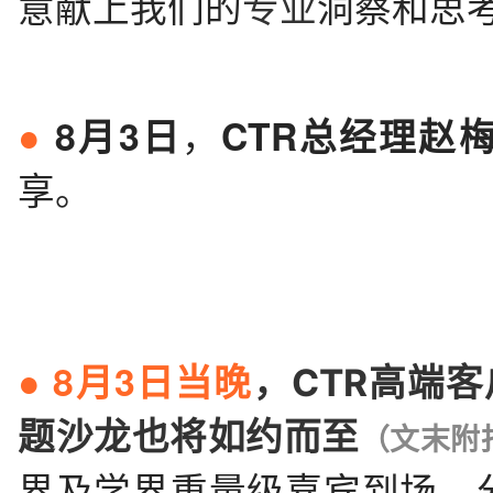
意献上我们的
洞察和思
专业
，
8月3日
CTR总经理
赵
●
享。
8月3日当晚
，CTR高端客
●
题沙龙也将如约而至
（文末附
界及学界重量级嘉宾到场，