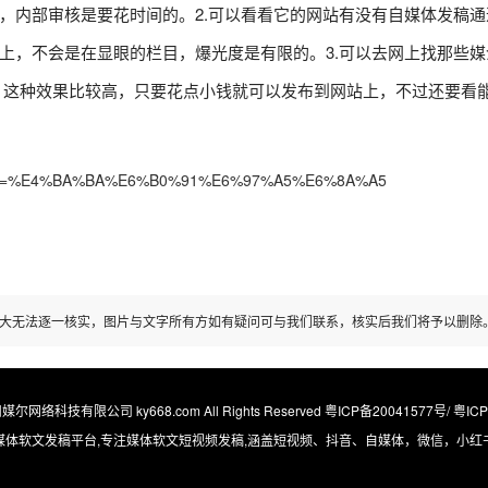
，内部审核是要花时间的。2.可以看看它的网站有没有自媒体发稿通
上，不会是在显眼的栏目，爆光度是有限的。3.可以去网上找那些媒
 这种效果比较高，只要花点小钱就可以发布到网站上，不过还要看
eyword=%E4%BA%BA%E6%B0%91%E6%97%A5%E6%8A%A5
大无法逐一核实，图片与文字所有方如有疑问可与我们联系，核实后我们将予以删除
广州媒尔网络科技有限公司 ky668.com All Rights Reserved
粤ICP备20041577号/ 粤IC
媒体软文发稿平台,专注媒体软文短视频发稿,涵盖短视频、抖音、自媒体，微信，小红