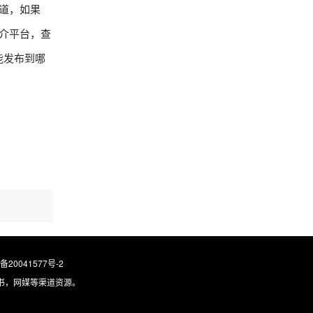
道，如果
介平台，查
能发布到哪
。
P备20041577号-2
书，网媒等渠道资源。