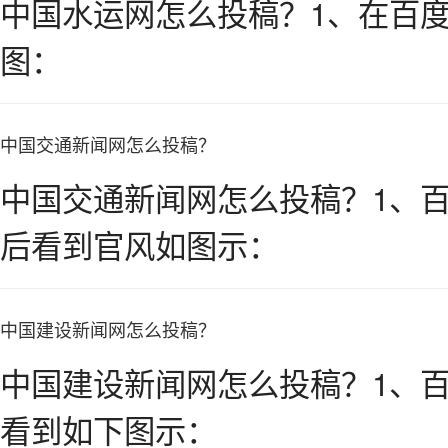
中国水运网怎么投稿？1、在百度
图：
中国交通新闻网怎么投稿？
中国交通新闻网怎么投稿？1、百
后看到官风如图示：
中国建设新闻网怎么投稿？
中国建设新闻网怎么投稿？1、百
看到如下图示：