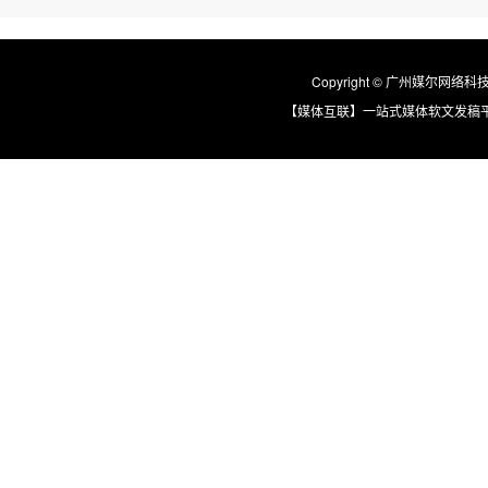
Copyright © 广州媒尔网络科技有限
【媒体互联】一站式媒体软文发稿