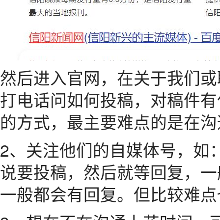
然后进入官网，在关于我们或
打电话问如何投稿，对稿件有
的方式，最主要难点的是在沟
2、关注他们的自媒体号，如
说要投稿，然后就等回复，一
一般都会有回复。但比较难点