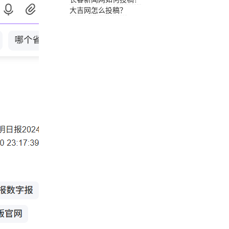
大吉网怎么投稿？