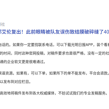
电话的。如果你一定要找联系电话，可以下载光明日报APP，装个看
的时间，同时这种官网投稿，对稿件要求也是很严格，没有一定的
通的企业软文更是很难通过。
渠道资源。如果有，可以下单，如果所下的单不能发布，平台会退款
以发布到对应栏目。
高效地将稿件发布到各大权威媒体，不妨试试我们的专业发稿服务