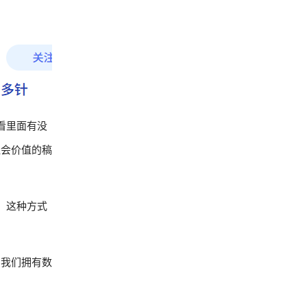
看里面有没
社会价值的稿
。这种方式
。我们拥有数