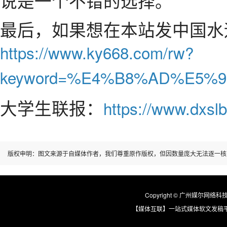
说是一个不错的选择。
最后，如果想在本站发中国水
https://www.ky668.com/rw?
keyword=%E4%B8%AD%E5
大学生联报：
https://www.dxslb
版权申明：图文来源于自媒体作者，我们尊重原作版权，但因数量庞大无法逐一核
Copyright © 广州媒尔网络科技有限
【媒体互联】一站式媒体软文发稿