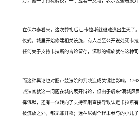
万，他一手持棕榈枝，一手握着一支笔，表示要签署放弃
在伏尔泰看来，这次葬礼后让·卡拉斯就很难逃出生天了。
仪式，城里开始修建相关设施，有人甚至公开说处死卡拉
任何关于支持卡拉斯的言论留存，沉默的螺旋就在这种司
而这种舆论也对图卢兹法院的判决造成关键性影响。176
派法官就这一问题在城内展开辩论，但由于后来“满城风
择沉默，还有一位转向了支持死刑直接导致认定卡拉斯有
被流放之外，都无罪开释；远在尼姆
全程未参与的小儿子