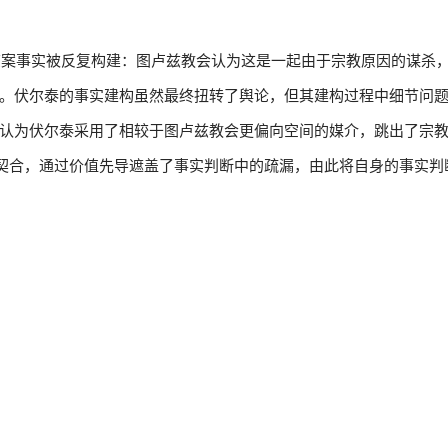
，该案事实被反复构建：图卢兹教会认为这是一起由于宗教原因的谋杀
。伏尔泰的事实建构虽然最终扭转了舆论，但其建构过程中细节问
认为伏尔泰采用了相较于图卢兹教会更偏向空间的媒介，跳出了宗
相契合，通过价值先导遮盖了事实判断中的疏漏，由此将自身的事实判