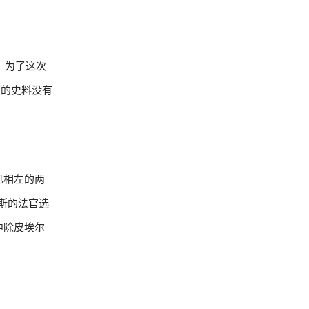
，为了这次
有的史料没有
见相左的两
斯的法官选
中除皮埃尔