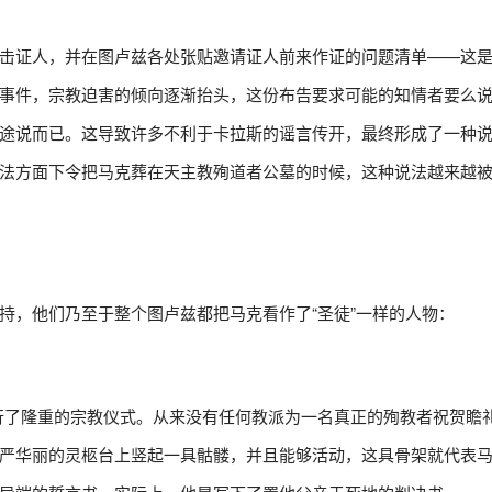
击证人，并在图卢兹各处张贴邀请证人前来作证的问题清单——这
事件，宗教迫害的倾向逐渐抬头，这份布告要求可能的知情者要么
途说而已。这导致许多不利于卡拉斯的谣言传开，最终形成了一种
法方面下令把马克葬在天主教殉道者公墓的时候，这种说法越来越
持，他们乃至于整个图卢兹都把马克看作了“圣徒”一样的人物：
行了隆重的宗教仪式。从来没有任何教派为一名真正的殉教者祝贺瞻
严华丽的灵柩台上竖起一具骷髅，并且能够活动，这具骨架就代表马