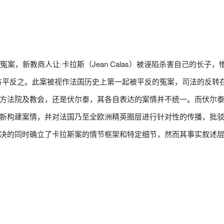
起冤案，新教商人让·卡拉斯（Jean Calas）被诬陷杀害自己的长子
765年方平反之。此案被视作法国历史上第一起被平反的冤案，司法的反转
方法院及教会，还是伏尔泰，其各自表达的案情并不统一。而伏尔
新构建案情，并对法国乃至全欧洲精英圈层进行针对性的传播，批
决的同时确立了卡拉斯案的情节框架和特定细节，然而其事实叙述