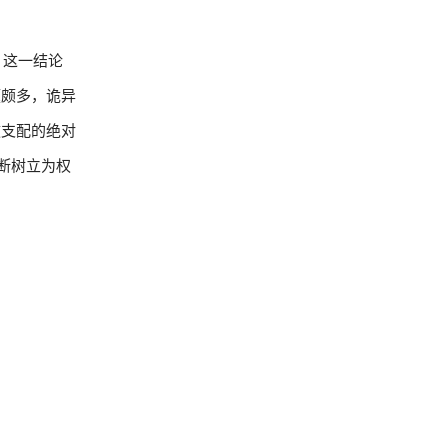
，这一结论
题颇多，诡异
教支配的绝对
断树立为权