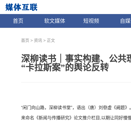
首页
软文媒体
短视频
自媒
>
>
首页
资讯
正文
深柳读书｜事实构建、公共
“卡拉斯案”的舆论反转
“闲门向山路，深柳读书堂”，语出（唐）刘昚虚《阙题》
来命名《新闻与传播研究》论文推介栏目,以期让同好慢