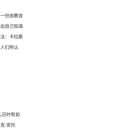
是一份由教会
说出自己知道
说法：卡拉斯
被人们所认
礼日时有如
克-安托