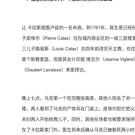
让·卡拉斯是图卢兹的一名布商，到1761年，其生意已经经营了
子皮埃尔（Pierre Calas）住在城内商业区的一
三儿子路易斯（Louis Calas）在四年前改宗天主教，也
是个新教家庭，但是其女仆珍妮·维吉尔（Jeanne Vig
（Gaubert Lavaisse）来家拜访。
晚上七点，马克第一个吃完晚饭离席，其他人则去了另一
楼，两人看到了马克的尸体吊在门梁上。皮埃尔赶忙把父
夫妇两人开始抢救儿子，同时，其他在场者也被要求保持
在了卡拉斯家门外。医生到来后确认马克已被勒死两小时