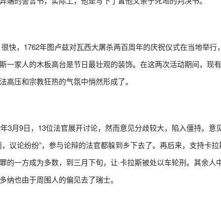
异端的誓言书，实际上，他是写下了置他父亲于死地的判决书。
很快，1762年图卢兹对瓦西大屠杀两百周年的庆祝仪式在当地举行
斯一家人的木板高台是节日最壮观的装饰。在这两次活动期间，现
法高压和宗教狂热的气氛中悄然形成了。
2年3月9日，13位法官展开讨论，然而意见分歧较大，陷入僵持。意
雨，议论纷纷”，参与论辩的法官都躲到乡下去了。再后来，支持卡拉
罪的一方成为多数，到三月下旬，让·卡拉斯被处以车轮刑。其余人
多纳也由于周围人的偏见去了瑞士。