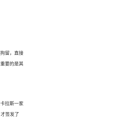
令拘留，直接
为重要的是其
是卡拉斯一家
）才签发了