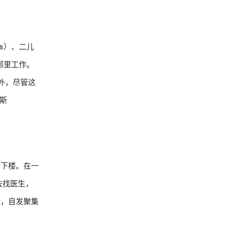
as）、二儿
部里工作。
另外，尽管这
维斯
斯下楼。在一
去找医生，
后，自发聚集