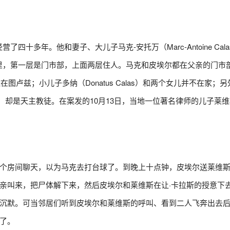
四十多年。他和妻子、大儿子马克-安托万（Marc-Antoine Cal
座三层楼里，第一层是门市部，上面两层住人。马克和皮埃尔都在父亲的门市
住在图卢兹；小儿子多纳（Donatus Calas）和两个女儿并不在家；
ière）却是天主教徒。在案发的10月13日，当地一位著名律师的儿子莱
个房间聊天，以为马克去打台球了。到晚上十点钟，皮埃尔送莱维
亲叫来，把尸体解下来，然后皮埃尔和莱维斯在让·卡拉斯的授意下
沉默。可当邻居们听到皮埃尔和莱维斯的呼叫、看到二人飞奔出去
了。