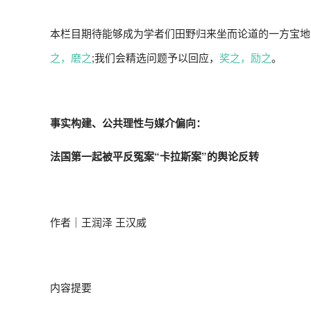
本栏目期待能够成为学者们田野归来坐而论道的一方宝地
之，磨之
;我们会精选问题予以回应，
奖之，励之
。
事实构建、公共理性与媒介偏向：
法国第一起被平反冤案“卡拉斯案”的舆论反转
作者｜王润泽 王汉威
内容提要