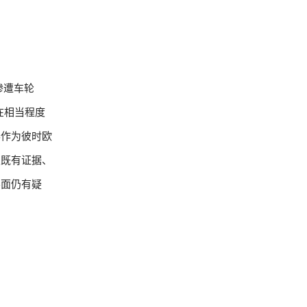
，惨遭车轮
在相当程度
泰作为彼时欧
驳既有证据、
层面仍有疑