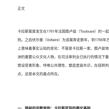
正文
卡拉斯案是发生在1761年法国图卢兹（Toulouse）的一
刑。之后伏尔泰（Voltaire）为该案奔走数年，到1
上意味着事实认知的变化：不管是卡拉斯一家、图卢兹地
洲的重要公众文化人物，在司法审判业已执行的情况下重
营设受害形象、呼唤公共理性、塑造宽容共识，在扭转判
点，这是本文的基点所在。
一、隐秘的宗教审判：卡拉斯死刑的舆论基础