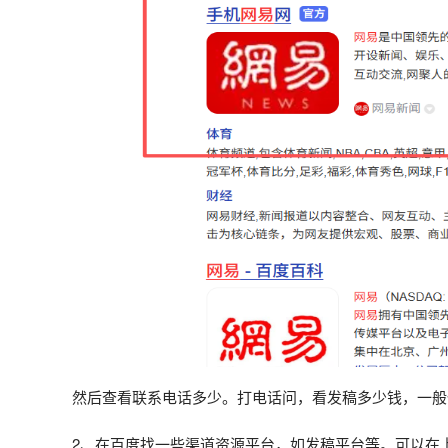
然后查看联系电话多少。打电话问，看发稿多少钱，一般
2、在百度找一些渠道资源平台，如发稿平台等。可以在