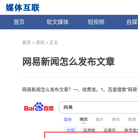
首页
软文媒体
短视频
自媒
>
>
首页
资讯
正文
网易新闻怎么发布文章
网易新闻怎么发布文章？一、收费发。1、百度搜索“网易