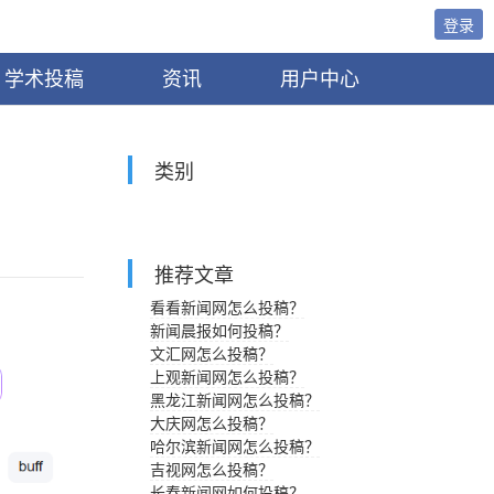
登录
学术投稿
资讯
用户中心
类别
推荐文章
看看新闻网怎么投稿？
新闻晨报如何投稿？
文汇网怎么投稿？
上观新闻网怎么投稿？
黑龙江新闻网怎么投稿？
大庆网怎么投稿？
哈尔滨新闻网怎么投稿？
吉视网怎么投稿？
长春新闻网如何投稿？