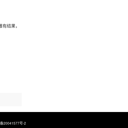
难有结果，
。
P备20041577号-2