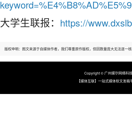
keyword=%E4%B8%AD%E5
大学生联报：
https://www.dxslb
版权申明：图文来源于自媒体作者，我们尊重原作版权，但因数量庞大无法逐一核
Copyright © 广州媒尔网络科技有限
【媒体互联】一站式媒体软文发稿