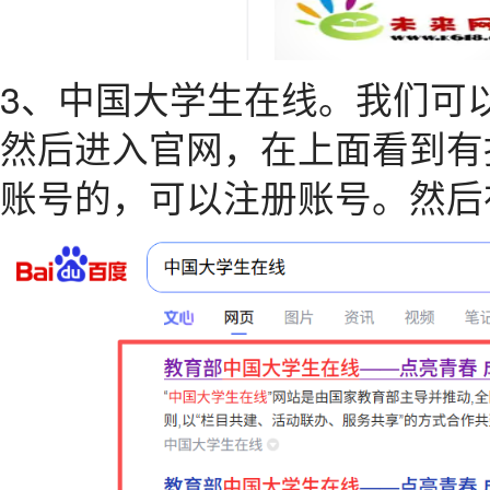
3、中国大学生在线。我们可以
然后进入官网，在上面看到有
账号的，可以注册账号。然后