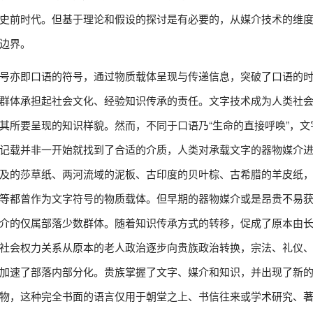
史前时代。但基于理论和假设的探讨是有必要的，从媒介技术的维
边界。
号亦即口语的符号，通过物质载体呈现与传递信息，突破了口语的
群体承担起社会文化、经验知识传承的责任。文字技术成为人类社会
现其所要呈现的知识样貌。然而，不同于口语乃“生命的直接呼唤”，文
记载并非一开始就找到了合适的介质，人类对承载文字的器物媒介
及的莎草纸、两河流域的泥板、古印度的贝叶棕、古希腊的羊皮纸
等都曾作为文字符号的物质载体。但早期的器物媒介或是昂贵不易
介的仅属部落少数群体。随着知识传承方式的转移，促成了原本由
社会权力关系从原本的老人政治逐步向贵族政治转换，宗法、礼仪
加速了部落内部分化。贵族掌握了文字、媒介和知识，并出现了新
物，这种完全书面的语言仅用于朝堂之上、书信往来或学术研究、