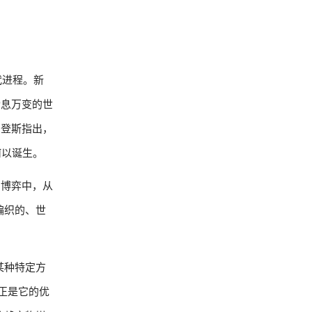
代进程。新
瞬息万变的世
吉登斯指出，
何以诞生。
和博弈中，从
编织的、世
某种特定方
正是它的优