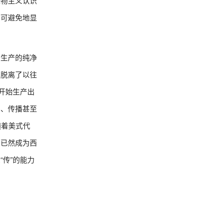
唯物主义认识
不可避免地显
闻生产的纯净
闻脱离了以往
开始生产出
产、传播甚至
随着美式代
义已然成为西
传”的能力