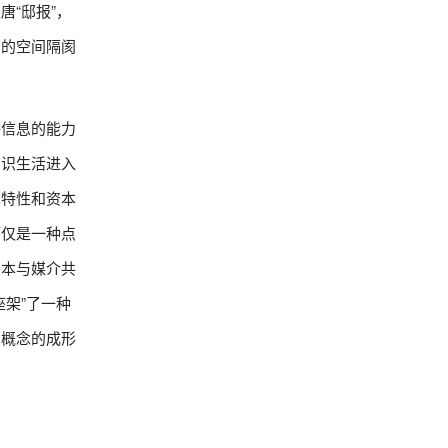
“邸报”，
间的空间隔阂
播信息的能力
知识生活进入
术特性和资本
而仅是一种点
资本与媒介共
架”了一种
闻概念的成形