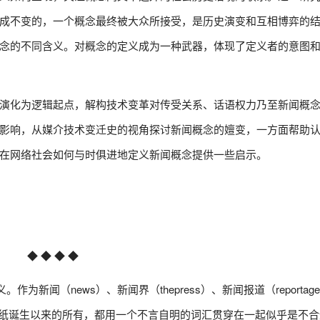
成不变的，一个概念最终被大众所接受，是历史演变和互相博弈的
念的不同含义。对概念的定义成为一种武器，体现了定义者的意图
演化为逻辑起点，解构技术变革对传受关系、话语权力乃至新闻概
影响，从媒介技术变迁史的视角探讨新闻概念的嬗变，一方面帮助
在网络社会如何与时俱进地定义新闻概念提供一些启示。
◆ ◆ ◆ ◆
新闻（news）、新闻界（thepress）、新闻报道（reporta
前的和报纸诞生以来的所有，都用一个不言自明的词汇贯穿在一起似乎是不