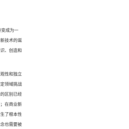
转变成为一
的新技术的诞
认识、创造和
客观性和独立
特定领域挑战
间的区别已经
糊；在商业新
产生了根本性
概念也需要被