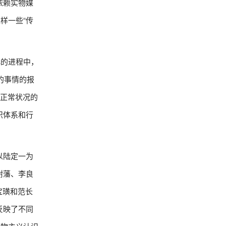
依赖实物媒
样一些“传
化的进程中，
的事情的报
是正常状况的
识体系和行
以陆定一为
树藩、李良
宝璜和范长
反映了不同