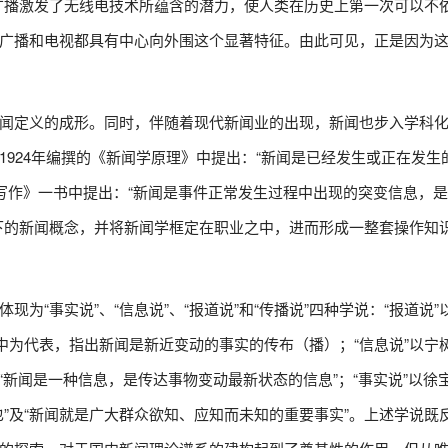
广播激发了无线电技术所蕴含的潜力，使人类在历史上第一次可以不
广播和电视都具有中心向外围这个显著特征。由此可见，正是因为这
闻定义的成形。同时，伴随着现代新闻业的出现，新闻也步入学科
924年编撰的《新闻学原理》中提出：“新闻是已经发生或正在发生
与写作》一书中提出：“新闻是事件正常发生过程中出现的突变信息，
下的新闻概念，并将新闻学框定在职业之中，进而形成一整套操作知
为“事实说”、“信息说”、“报道说”和“传播说”四种学说：“报道说”
中为代表，指出新闻是新近变动的事实的传布（播）；‍“信息说”以宁
“新闻是一种信息，是传达事物变动最新状态的信息”；“事实说”以徐
”及“新闻就是广大群众欲知、应知而未知的重要事实”。上述学说既