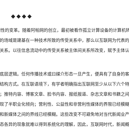
◆ ◆ ◆ ◆
戏剧性的变革。随着阿帕网的创立，最初被看作孤立计算设备的计算机
的场域是建基在一种技术所致的传受关系中，那么以互联网为代表
关系。以往信息流动中的传受关系被主体间关系所改变，赋予主体
底层逻辑。任何传播技术或曰媒介形态一旦产生，便具有了自身的
结构方式。在互联语境下，有学者明确指出互联网至少从以下六个
；推特内容、博客文章、脸书内容、报纸报道、杂志文章和书籍之
现了半职业化倾向；营利性、公益性和非营利性媒体的界限已经模
和新媒体之间的界线已经模糊。这些改变不可避免地对当代新闻业
态各异的现象就难以得到系统化的理解，因此，互联网时代，新闻