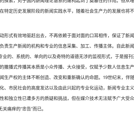
的探索，对于国内新闻理论谱系的建构起到了奠基性的作用。但从
在特定历史发展阶段的新闻实践水平，随着社会生产力的发展也将
动形式有效地驱赶出去，不再依赖于面对面的口耳相传，保证了新
负责生产新闻的机构和专业的信息采集、加工、传播主体。自此新
种专业的、系统的、单向的以及奇特的道德无涉的监视形式，于是报刊
的撒播式传播其本质是小众传播、大众接受，仅赋予少数人信息生
闻生产权的主体不断创造、改变和重新确认的命题。19世纪末，伴
化、市民社会的高度发达以及由此兴起的专业化运动，新闻专业主
性和独立性已遭多方的质疑和挑战，但在媒介技术无法赋予广大受众“
无关痛痒的“忠告”而已。