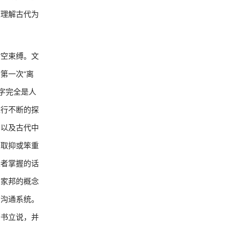
度理解古代为
时空束缚。文
第一次“离
字完全是人
进行不断的探
，以及古代中
获取抑或笨重
长者掌握的话
、家邦的概念
的沟通系统。
著书立说，并