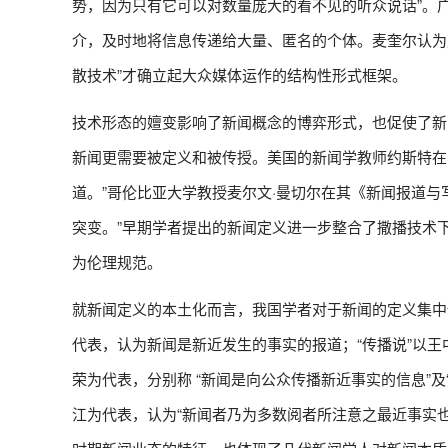
势，因为只有它可以对数量庞大的看不见的听众说话”。
介，及时地将信息传递给大量、匿名的个体。麦奎尔认为
散技术”才确立起大众媒体运作的结构性形式框架。
技术形态的嬗变影响了新闻概念的博弈形式，也促使了新
新闻更需要被定义和被传授。美国的新闻学教师约斯特在1
道。”哥伦比亚大学教授麦尔文·曼切尔在其《新闻报道
突变。”早期学者提出的新闻定义进一步整合了撒播技术
为伦理规范。
就新闻定义的本土化而言，我国学者对于新闻的定义集中体现
代表，认为新闻是新近发生的事实的报道；“传播说”以王
荣为代表，分别称 “新闻是向公众传播新近事实的信息”及
江为代表，认为“新闻者乃为多数阅者所注意之最近事实也