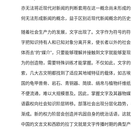
亦无法将近现代对新闻的判断套用在这一概念尚未形成的
何无法形成新闻的概念，益于区别近现代新闻概念的历史
随着社会生产力的发展，文字出现了。文字作为符号的符
字把知识持有人和已知对象分离开来，使长者以外的社会
体而去”的“媒介”，只要能够理解并接触到文字就能够复
为的创造物，需要特殊训练才能掌握。不仅如此，文字的
索，几大古文明都找到了适应其地域特征的载体，如古埃
国的龟甲兽骨、岩石、青铜器、简牍、绢帛与植物纤维纸
不便流通，难以大规模普及。因此，掌握文字及其器物媒
语霸权向社会知识阶层转移。部落社会出现分层化趋势，
渐成。新的权力阶层会创造并巩固自身的统治话语，这就
中国的文言文和西欧的拉丁文就是文字传播时期的典型产