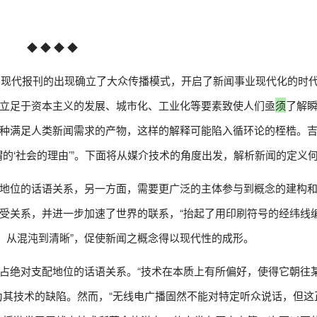
◆ ◆ ◆ ◆
一，现代报刊的出现确立了大众传播模式，开启了新闻事业现代化的时
立足于资本主义的发展、城市化、工业化等要素致使人们亟
须
了解
种满足人类新闻需求的产物，这样的解释可能陷入循环论的桎梏。
的‘社会的理由’”。下面将从媒介技术的角度出发，解析新闻的定义
地位的话语关系，另一方面，需要更广泛的主体参与到概念的建构
受关系，并进一步加速了世界的联系，“抬起了用印刷符号的经纬线
、从混沌到清晰”，促使新闻之概念得以现代性的成形。
占绝对支配地位的话语关系。“技术在本质上有所偏好，使得它朝往
为其技术的缺陷。然而，“无线电广播固然不能对特定听众说话，但这