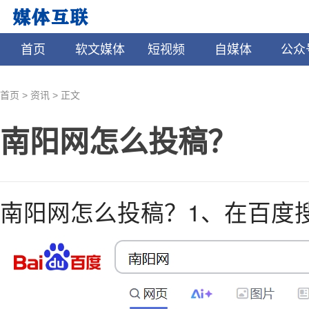
首页
软文媒体
短视频
自媒体
公众
>
>
首页
资讯
正文
南阳网怎么投稿？
南阳网怎么投稿？1、在百度搜