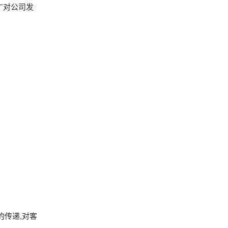
广对公司发
的传递,对客