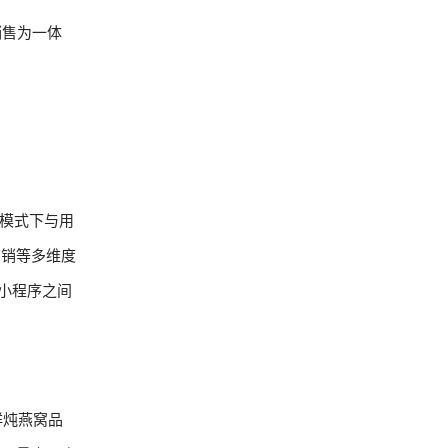
销售为一体
C模式下与用
营销等多维度
信小程序之间
鲜炖燕窝品