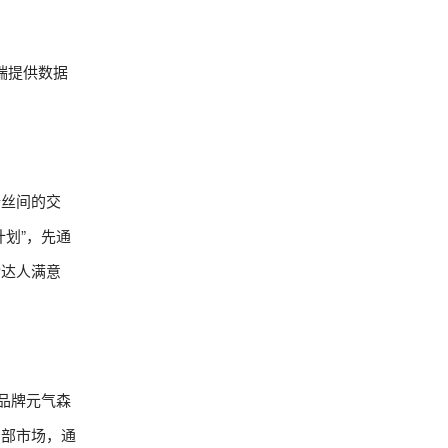
端提供数据
粉丝间的交
划”，先通
食达人满意
品牌元气森
局部市场，通