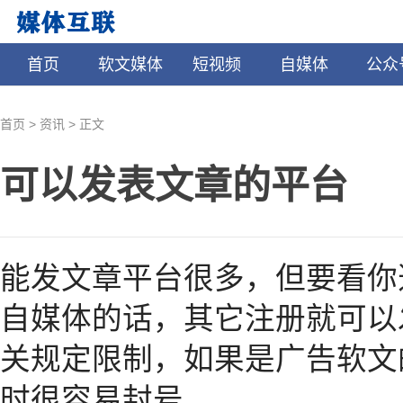
首页
软文媒体
短视频
自媒体
公众
>
>
首页
资讯
正文
可以发表文章的平台
能发文章平台很多，但要看你
自媒体的话，其它注册就可以
关规定限制，如果是广告软文
时很容易封号。