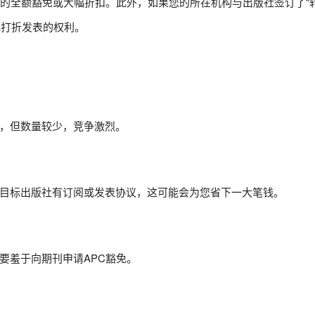
PC的全额豁免或大幅折扣。此外，如果您的所在机构与出版社签订了“
到免费或打折发表的权利。
，但数量较少，竞争激烈。
目标出版社有订阅或发表协议，这可能会为您省下一大笔钱。
要羞于向期刊申请APC豁免。