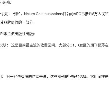
旗下期刊):
$12,000)•说明： 例如，Nature Communications目前的APC已接近8万
是其品牌价值的一部分。
ey, MDPI等主流出版社出版):
0 - $5,500)•说明： 这是目前最主流的收费区间。大部分Q1、Q2区的期刊都
- $2,000)•说明： 对于经费有限的作者来说，这些期刊是很好的选择。它们同样