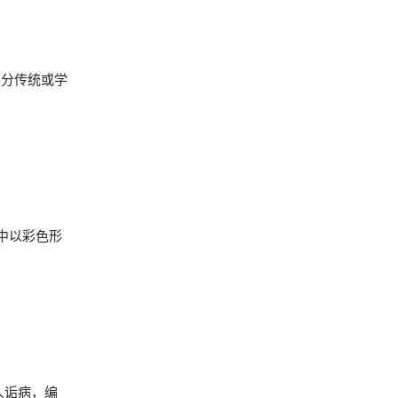
部分传统或学
中以彩色形
人诟病，编