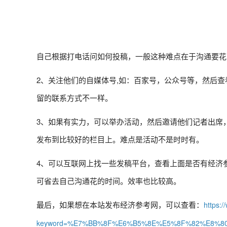
自己根据打电话问如何投稿，一般这种难点在于沟通要花
2、关注他们的自媒体号,如：百家号，公众号等，然后
留的联系方式不一样。
3、如果有实力，可以举办活动，然后邀请他们记者出席
发布到比较好的栏目上。难点是活动不是时时有。
4、可以互联网上找一些发稿平台，查看上面是否有经济
可省去自己沟通花的时间。效率也比较高。
最后，如果想在本站发布经济参考网，可以查看：
https:
keyword=%E7%BB%8F%E6%B5%8E%E5%8F%82%E8%8