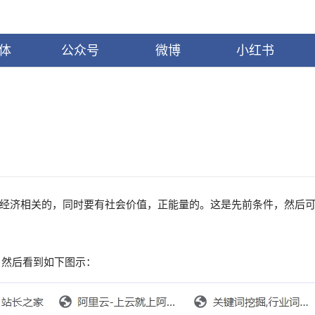
体
公众号
微博
小红书
经济相关的，同时要有社会价值，正能量的。这是先前条件，然后
，然后看到如下图示：