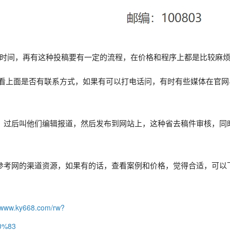
时间，再有这种投稿要有一定的流程，在价格和程序上都是比较麻
查看上面是否有联系方式，如果有可以打电话问，有时有些媒体在官网
，过后叫他们编辑报道，然后发布到网站上，这种省去稿件审核，同
参考网的渠道资源，如果有的话，查看案例和价格，觉得合适，可以
//www.ky668.com/rw?
0%83