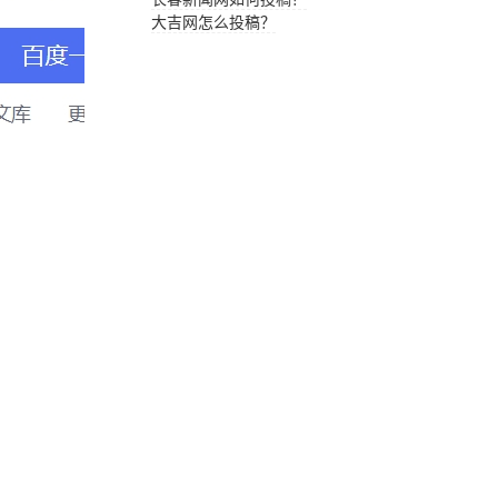
大吉网怎么投稿？