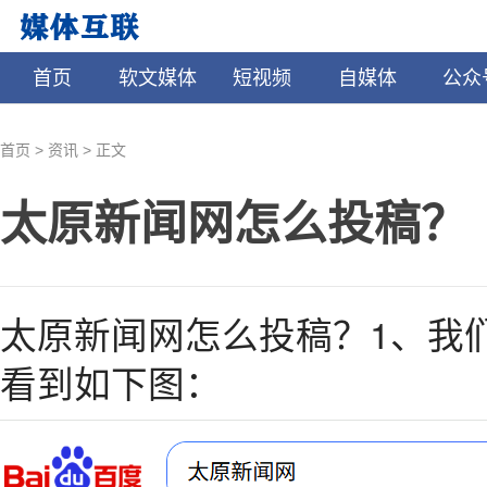
首页
软文媒体
短视频
自媒体
公众
>
>
首页
资讯
正文
太原新闻网怎么投稿？
太原新闻网怎么投稿？1、我们
看到如下图：