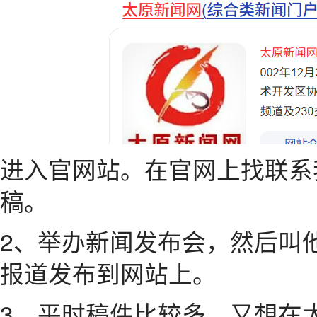
进入官网站。在官网上找联系
稿。
2、举办新闻发布会，然后叫
报道发布到网站上。
3、平时稿件比较多，又想在