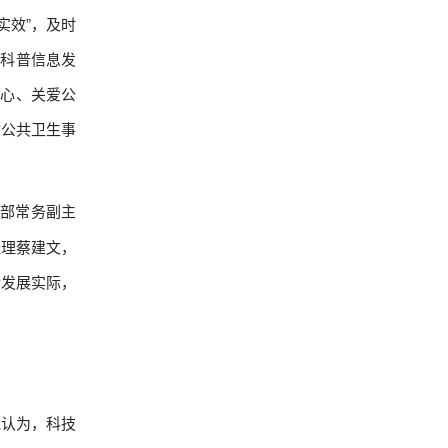
实效”，及时
在科普信息发
关心、关爱公
对公共卫生事
技部常务副主
经理蔡建文，
合发展实际，
他认为，科技