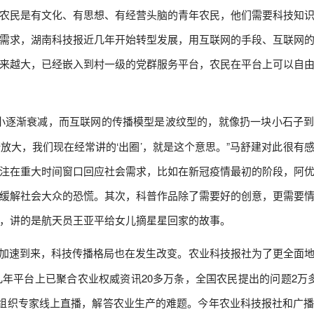
农民是有文化、有思想、有经营头脑的青年农民，他们需要科技知
需求，湖南科技报近几年开始转型发展，用互联网的手段、互联网
来越大，已经嵌入到村一级的党群服务平台，农民在平台上可以自
小逐渐衰减，而互联网的传播模型是波纹型的，就像扔一块小石子
放大，我们现在经常讲的‘出圈’，就是这个意思。”马舒建对此很有
注在重大时间窗口回应社会需求，比如在新冠疫情最初的阶段，阿
缓解社会大众的恐慌。其次，科普作品除了需要好的创意，更需要
，讲的是航天员王亚平给女儿摘星星回家的故事。
加速到来，科技传播格局也在发生改变。农业科技报社为了更全面
年平台上已聚合农业权威资讯20多万条，全国农民提出的问题2万多
，组织专家线上直播，解答农业生产的难题。今年农业科技报社和广