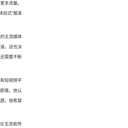
引更多流量。
体验式”报道
统的主流媒体
之道，这也决
量还需要不断
去和短视频平
学原理。他认
问题。他希望
。
舆论生态和传