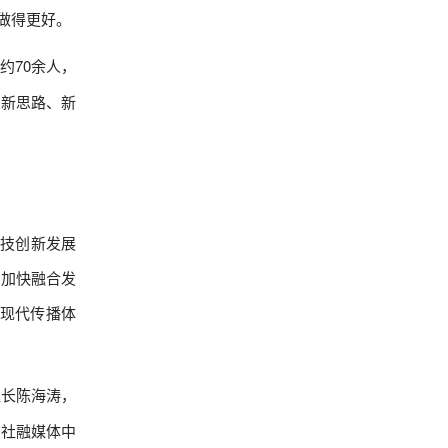
做得更好。
约70余人，
的新思路、新
科技创新发展
，加快融合发
现代传播体
社长陈海涛，
报社融媒体中