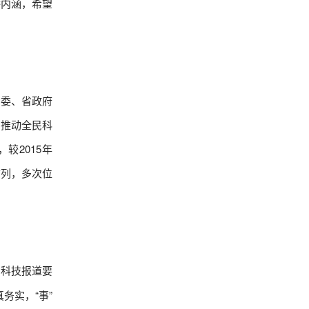
播内涵，希望
委、省政府
，推动全民科
较2015年
前列，多次位
，科技报道要
真务实，“事”