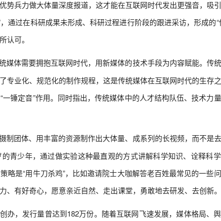
，集中优势兵力做大体量深度报道，这才能在互联网时代发出更强音，吸
跑”，通过在科研成果未形成、科研过程进行阶段的跟进采访，形成的“
所认可。
统媒体需要拥抱互联网时代，用新媒体的技术手段为内容赋能。传
了专业化、规范化的制作规程，这是传统媒体在互联网时代的生存
“一锤定音”作用。同时指出，传统媒体中的人才结构队伍、技术力
摄制团体、用丰富的资源制作出大体量、成系列的长视频，而不是
4岁的青少年，通过做实验这种最直观的方式讲解科学知识、诠释科
策略是“用牛刀杀鸡”，比如邀请院士大咖解答老百姓最常见的一些
力、有好奇心，愿意亲近自然、走出课堂，勇敢地去研发、去创新
年创办，发行量曾达到182万份。随着互联网飞速发展，媒体格局、