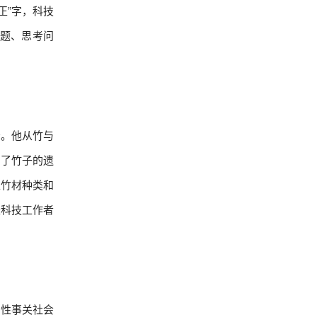
正”字，科技
题、思考问
。他从竹与
绍了竹子的遗
上竹材种类和
是科技工作者
性事关社会