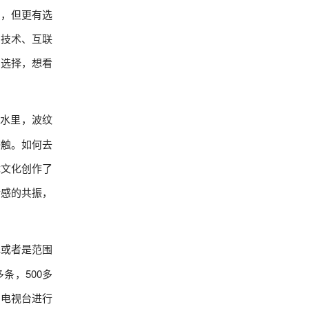
识，但更有选
的技术、互联
由选择，想看
到水里，波纹
感触。如何去
优文化创作了
情感的共振，
地或者是范围
条，500多
播电视台进行