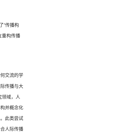
了“传播构
在重构传播
如何交流的学
人际传播与大
究领域，人
建构并概念化
架。此类尝试
整合人际传播