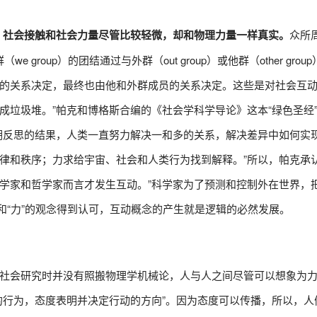
。社会接触和社会力量尽管比较轻微，却和物理力量一样真实。
众所
 group）的团结通过与外群（out group）或他群（other gro
的关系决定，最终也由他和外群成员的关系决定。这些是对社会互
成垃圾堆。”帕克和博格斯合编的《社会学科学导论》这本“绿色圣经
期反思的结果，人类一直努力解决一和多的关系，解决差异中如何实
律和秩序；力求给宇宙、社会和人类行为找到解释。”所以，帕克承认
学家和哲学家而言才发生互动。”科学家为了预测和控制外在世界，
旦“要素”和“力”的观念得到认可，互动概念的产生就是逻辑的必然发展。
社会研究时并没有照搬物理学机械论，人与人之间尽管可以想象为
的行为，态度表明并决定行动的方向”。因为态度可以传播，所以，人