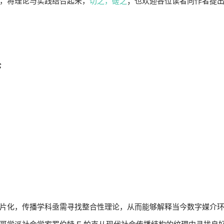
，将理论与实践结合起来，
切之，磋之
；也欢迎各位读者向作者提
论
片化，传播学科亟需寻找整合性理论，从而能够解释当今数字媒介
哥学派社会学家罗伯特·E.帕克从现代社会传播结构的纹理中寻找良