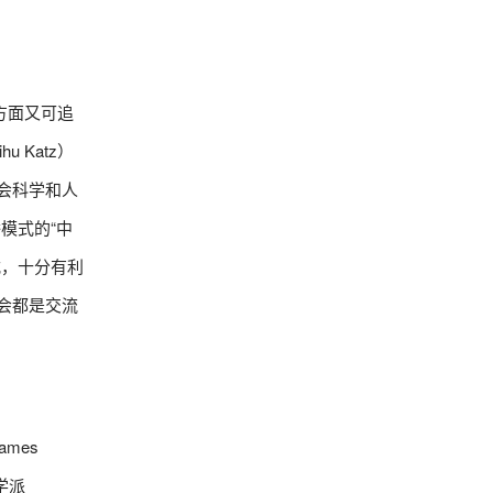
一方面又可追
 Katz）
会科学和人
模式的“中
式，十分有利
会都是交流
mes
学派