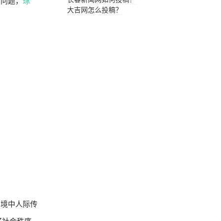
出问题，
琢
大吉网怎么投稿？
环境中人际传
好社会秩序