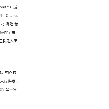
onism）最
harles
能；乔治·赫
赫伯特·布
真正构建人际
想。
帕克的
到人际传播与
制》第一次