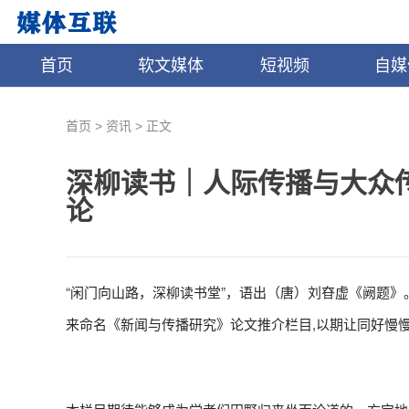
首页
软文媒体
短视频
自媒
>
>
首页
资讯
正文
深柳读书｜人际传播与大众传
论
“闲门向山路，深柳读书堂”，语出（唐）刘昚虚《阙题》
来命名《新闻与传播研究》论文推介栏目,以期让同好慢