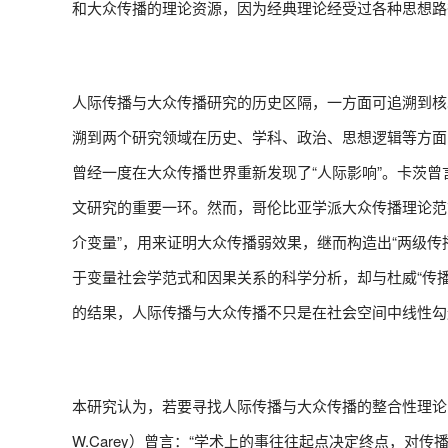
和大众传播的理论资源，因为经典理论经受过各种思想路
人际传播与大众传播研究的历史区隔，一方面可追溯到核心概念从“co
溯到两个研究领域在历史、学科、政治、思想逻辑等方面的差异。保罗·
曾经一度在大众传播世界重新发现了“人际影响”。卡茨
文研究的重要一环。然而，哥伦比亚学派大众传播理论范
介变量”，用来证明大众传播弱效果，继而构造出“两级
于变量社会学范式和因果关系的科学分析，却与杜威“传
的结果，人际传播与大众传播不只是在社会空间中线性勾
本研究认为，若要寻找人际传播与大众传播的整合性理论，
W.Carey）曾言：“学术上的事往往起点决定终点，对