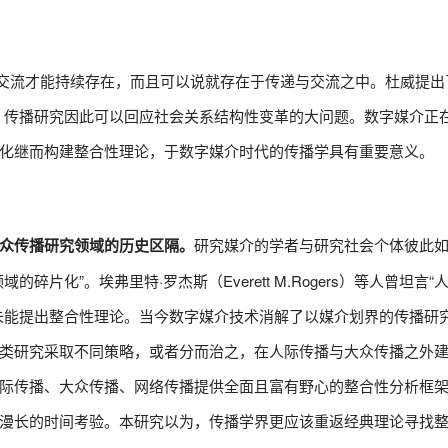
传递与交流才能持续存在，而且可以说就存在于传递与交流之中。杜威提出
，传播研究因此可以回应社会关系结构性变革的大问题。数字媒介正
化继而构建整合性理论，于数字媒介时代的传播学具有重要意义。
众传播研究领域的历史区隔。
研究媒介的学者与研究社会个体彼此
片化”。埃弗里特·罗杰斯（Everett M.Rogers）等人曾坦言“
未能提出整合性理论。当今数字媒介技术消解了以媒介划界的传播研
类研究采取不同策略，或者分而治之，在人际传播与大众传播之外
际传播、大众传播、网络传播提供全面且富有野心的整合性分析框
漫长的时间考验。本研究以为，传播学界更应该重返经典理论寻找