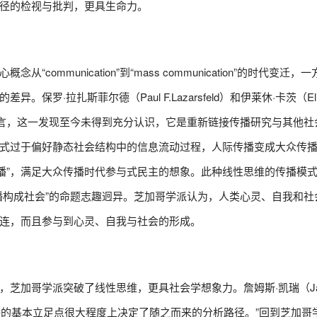
径的检视与批判，更具生命力。
mmunication”到“mass communication”的时代变迁，
拉扎斯菲尔德（Paul F.Lazarsfeld）和伊莱休·卡茨（Elihu
曾言，这一发现至今未得到充分认识，它是重新链接传播研究与其他社
式过于偏好静态社会结构中的信息流动过程，人际传播变成大众传播
传播”，满足大众传播时代参与式民主的想象。此种线性思维的传播模
播构成社会”的命题志趣迥异。芝加哥学派认为，人类心灵、自我和社
连，而且参与到心灵、自我与社会的形成。
芝加哥学派突破了线性思维，更具社会学想象力。詹姆斯·凯瑞（Ja
传播的基本立足点很大程度上决定了随之而来的分析路径。”回到芝加哥