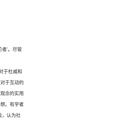
论者’。尽管
。对于杜威和
的对于互动的
应观念的实用
思想。有学者
设，认为社