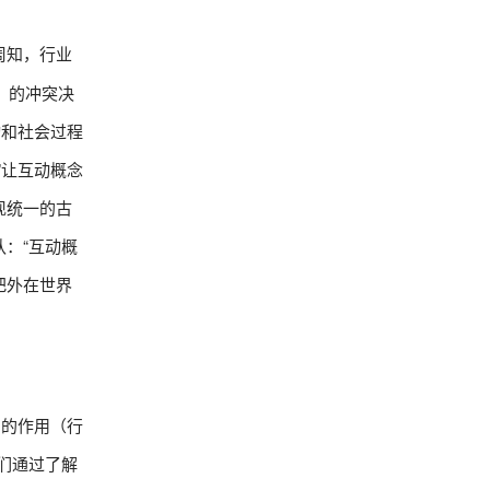
周知，行业
up）的冲突决
动和社会过程
”让互动概念
现统一的古
：“互动概
把外在世界
力的作用（行
们通过了解