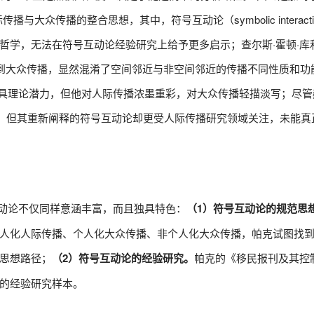
传播与大众传播的整合思想，其中，符号互动论（symbolic interacti
，无法在符号互动论经验研究上给予更多启示；查尔斯·霍顿·库利（C
群体”扩展到大众传播，显然混淆了空间邻近与非空间邻近的传播不同性质和功
互动论原本最具理论潜力，但他对人际传播浓墨重彩，对大众传播轻描淡写；尽管
播的分析，但其重新阐释的符号互动论却更受人际传播研究领域关注，未能
的符号互动论不仅同样意涵丰富，而且独具特色：
（1）符号互动论的规范思
人化人际传播、个人化大众传播、非个人化大众传播，帕克试图找
思想路径；
（2）符号互动论的经验研究。
帕克的《移民报刊及其控
的经验研究样本。