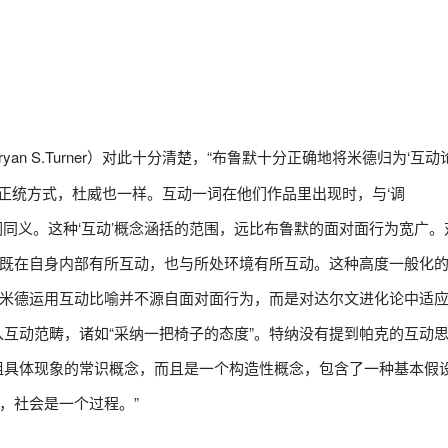
ryan S.Turner）对此十分清楚，“布鲁默十分正确地将米德归为‘互动
并不符合正统方式，杜威也一样。互动一词在他们作品里出现时，与‘调
）诸如此类的词同义。这种‘互动’概念涵括的范围，远比布鲁默的面对面行为宽广
既在自身内部有所互动，也与所处环境有所互动。这种高度一般化
米德运用互动比喻并不源自面对面行为，而是对达尔文进化论中适
入互动范畴，诸如“采纳一把椅子的态度”。特纳没有提到帕克的互动
组具体现象的常识概念，而且是一个构造性概念，包含了一种基本假
，社会是一个过程。”