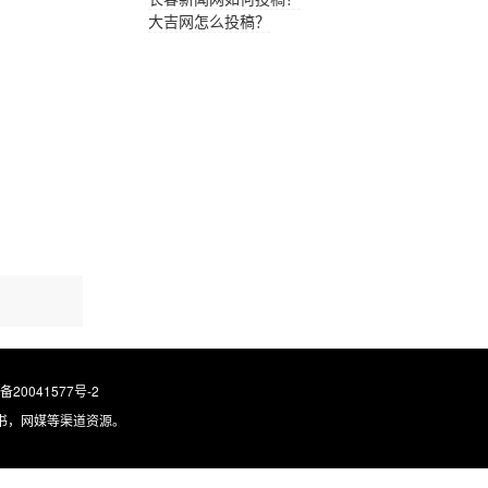
大吉网怎么投稿？
。
P备20041577号-2
书，网媒等渠道资源。