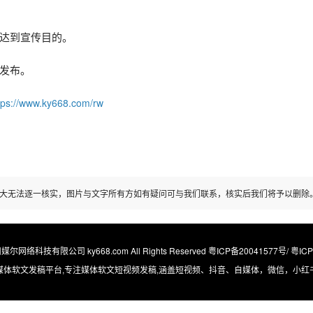
达到宣传目的。
发布。
tps://www.ky668.com/rw
大无法逐一核实，图片与文字所有方如有疑问可与我们联系，核实后我们将予以删除
广州媒尔网络科技有限公司 ky668.com All Rights Reserved
粤ICP备20041577号/ 粤IC
媒体软文发稿平台,专注媒体软文短视频发稿,涵盖短视频、抖音、自媒体，微信，小红